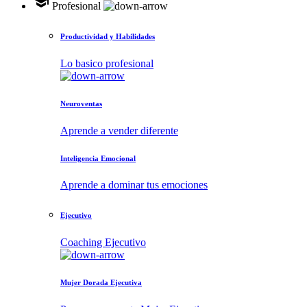
school
Profesional
Productividad y Habilidades
Lo basico profesional
Neuroventas
Aprende a vender diferente
Inteligencia Emocional
Aprende a dominar tus emociones
Ejecutivo
Coaching Ejecutivo
Mujer Dorada Ejecutiva