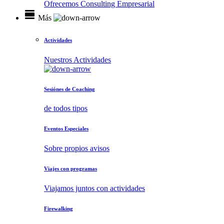
Ofrecemos Consulting Empresarial
view_day
Más
Actividades
Nuestros Actividades
Sesiónes de Coaching
de todos tipos
Eventos Especiales
Sobre propios avisos
Viajes con programas
Viajamos juntos con actividades
Firewalking