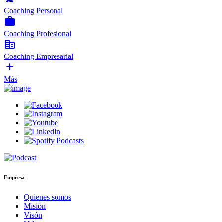
Coaching Personal
work
Coaching Profesional
corporate_fare
Coaching Empresarial
add
Más
Empresa
Quienes somos
Misión
Visón