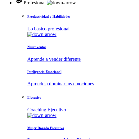
school
Profesional
Productividad y Habilidades
Lo basico profesional
Neuroventas
Aprende a vender diferente
Inteligencia Emocional
Aprende a dominar tus emociones
Ejecutivo
Coaching Ejecutivo
Mujer Dorada Ejecutiva