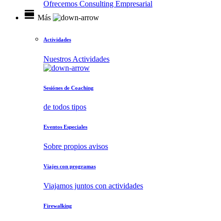
Ofrecemos Consulting Empresarial
view_day
Más
Actividades
Nuestros Actividades
Sesiónes de Coaching
de todos tipos
Eventos Especiales
Sobre propios avisos
Viajes con programas
Viajamos juntos con actividades
Firewalking