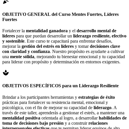
celebration
OBJETIVO GENERAL del Curso
Mentes Fuertes, Líderes
Fuertes
Fortalecer la
mentalidad ganadora
y el
desarrollo mental de
líderes
para que puedan desarrollar un
liderazgo resiliente, efectivo
y sostenible
. Este curso te capacitará para enfrentar desafíos,
mejorar la
gestión del estrés en líderes
y tomar
decisiones clave
con claridad y confianza
. Nuestro propósito es ayudarte a cultivar
una
mente sólida
, mejorando tu bienestar emocional y tu capacidad
para liderar con propósito y determinación en entornos exigentes.
spa
OBJETIVOS ESPECÍFICOS para un
Liderazgo Resiliente
Brindar a los participantes herramientas y
estrategias de éxito
prácticas para fortalecer su resistencia mental, emocional y
psicológica, con el fin de mejorar su capacidad de
liderazgo
. A
través de este taller, aprenderás a gestionar el estrés, a mantener una
mentalidad positiva
orientada al logro, a desarrollar
habilidades de
toma de decisiones bajo presión
y a construir
relaciones
interpersonales efectivas
que te permitan liderar equipos de alto