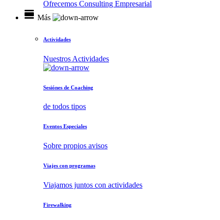
Ofrecemos Consulting Empresarial
view_day
Más
Actividades
Nuestros Actividades
Sesiónes de Coaching
de todos tipos
Eventos Especiales
Sobre propios avisos
Viajes con programas
Viajamos juntos con actividades
Firewalking