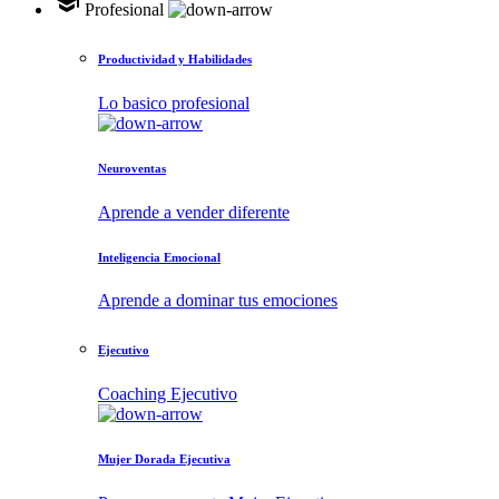
school
Profesional
Productividad y Habilidades
Lo basico profesional
Neuroventas
Aprende a vender diferente
Inteligencia Emocional
Aprende a dominar tus emociones
Ejecutivo
Coaching Ejecutivo
Mujer Dorada Ejecutiva