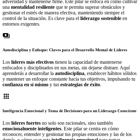
adversidad y mantenerse firme. Este pilar se enfoca en cómo cultivar
una
mentalidad resiliente
que te permita superar obstáculos y
gestionar el estrés de manera efectiva, manteniendo siempre el
control de la situación. Es clave para el
liderazgo sostenible
en
entornos exigentes.
payments
Autodisciplina y Enfoque: Claves para el
Desarrollo Mental de Líderes
Los
líderes más efectivos
tienen la capacidad de mantenerse
enfocados y disciplinados en sus metas, sin dejarse distraer. Aquí
aprenderás a desarrollar la
autodisciplina
, establecer hábitos sólidos
y mantener un enfoque constante hacia tus objetivos, impulsando tu
confianza en sí mismo
y tus
estrategias de éxito
.
apps
Inteligencia Emocional
y
Toma de Decisiones
para un Liderazgo Consciente
Los
líderes fuertes
no solo son racionales, sino también
emocionalmente inteligentes
. Este pilar se centra en cómo
reconocer, entender y gestionar tus propias emociones y las de los
demás, y cómo usar esta
inteligencia emocional
para tomar